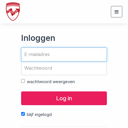
Togg
navig
Inloggen
wachtwoord weergeven
Log in
blijf ingelogd